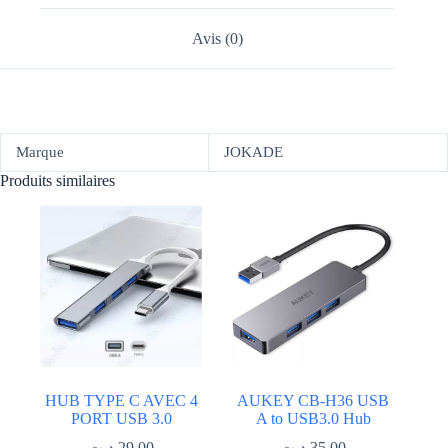
Avis (0)
Marque
JOKADE
Produits similaires
HUB TYPE C AVEC 4
AUKEY CB-H36 USB
PORT USB 3.0
د.ت
29.00
د.ت
35.00