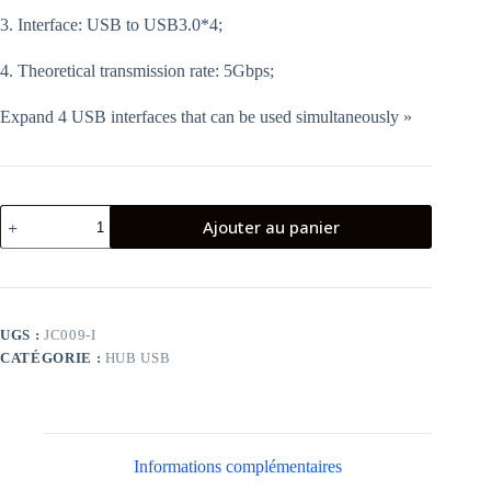
3. Interface: USB to USB3.0*4;
4. Theoretical transmission rate: 5Gbps;
Expand 4 USB interfaces that can be used simultaneously »
quantité
Ajouter au panier
de
JOKADE
JC009-
I
TUOHAI
series
UGS :
JC009-I
4-
CATÉGORIE :
HUB USB
in-
1
converter
(USB3.0*4)
Informations complémentaires