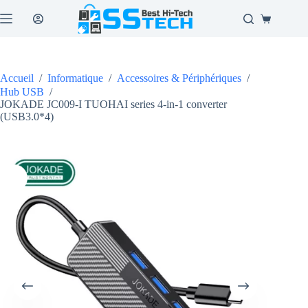
Passer
au
Panier
contenu
d’achat
Accueil
/
Informatique
/
Accessoires & Périphériques
/
Hub USB
/
JOKADE JC009-I TUOHAI series 4-in-1 converter
(USB3.0*4)