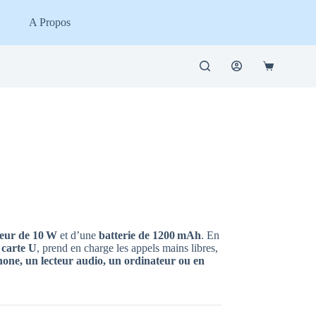
A Propos
Panier
d’achat
leur de 10 W
et d’une
batterie de 1200 mAh
. En
 carte U
, prend en charge les appels mains libres,
hone, un lecteur audio, un ordinateur ou en