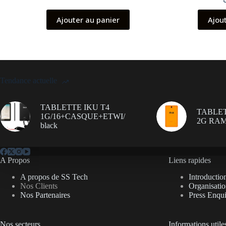
Ajouter au panier
Ajou
Tendance actuelle
TABLETTE IKU T4
TABLET
1G/16+CASQUE+ETWI/
2G RAM
black
A Propos
Liens rapides
A propos de SS Tech
Introductio
Nos Clients
Organisati
Nos Partenaires
Press Enqui
Nos secteurs
Informations utile