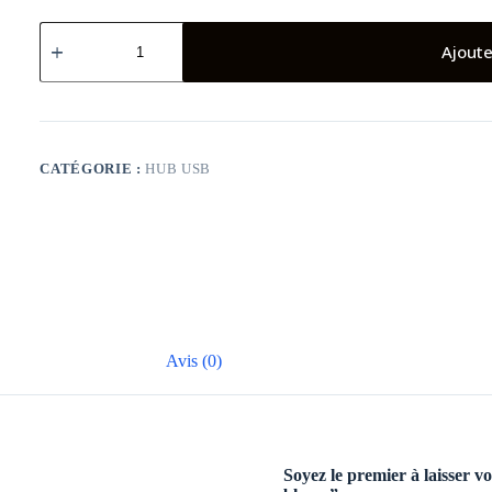
quantité
de
Ajoute
Kisonli
B3
haut-
parleurs
de
voiture
CATÉGORIE :
HUB USB
solaires
à
dents
bleues
Avis (0)
Soyez le premier à laisser vo