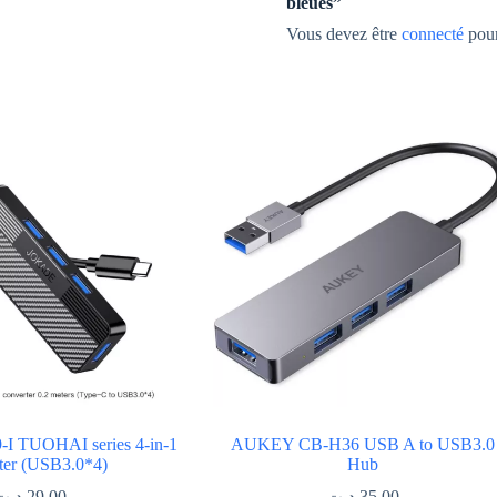
bleues”
Vous devez être
connecté
pour
I TUOHAI series 4-in-1
AUKEY CB-H36 USB A to USB3.0
ter (USB3.0*4)
د.ت
29.00
د.ت
35.00