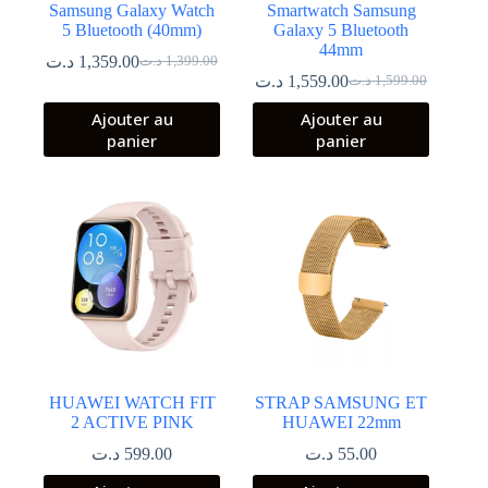
Samsung Galaxy Watch
Smartwatch Samsung
5 Bluetooth (40mm)
Galaxy 5 Bluetooth
44mm
د.ت
1,359.00
د.ت
1,399.00
Le
Le
د.ت
1,559.00
د.ت
1,599.00
prix
prix
Le
Le
initial
actuel
prix
prix
Ajouter au
Ajouter au
était :
est :
initial
actuel
panier
panier
était :
est :
1,399.00 د.ت.
1,359.00 د.ت.
1,599.00 د.ت.
1,559.00 د.ت.
HUAWEI WATCH FIT
STRAP SAMSUNG ET
2 ACTIVE PINK
HUAWEI 22mm
د.ت
599.00
د.ت
55.00