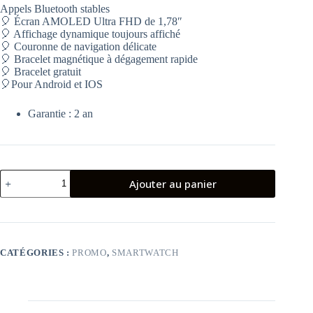
initial
actuel
Appels Bluetooth stables
était :
est :
🎈 Écran AMOLED Ultra FHD de 1,78″
349.00 د.ت.
309.00 د.ت.
🎈 Affichage dynamique toujours affiché
🎈 Couronne de navigation délicate
🎈 Bracelet magnétique à dégagement rapide
🎈 Bracelet gratuit
🎈Pour Android et IOS
Garantie : 2 an
quantité
Ajouter au panier
de
KIESLECT
CALLING
WATCH
KS
CATÉGORIES :
PROMO
,
SMARTWATCH