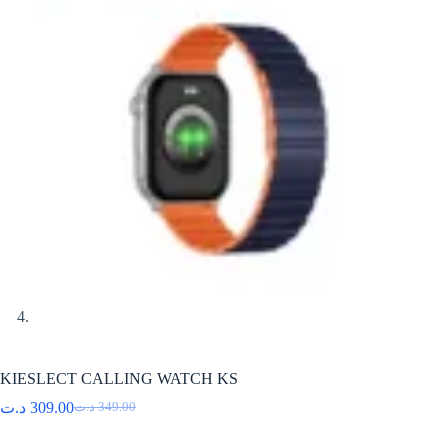
KIESLECT CALLING WATCH KS
د.ت
309.00
د.ت
349.00
Le
Le
prix
prix