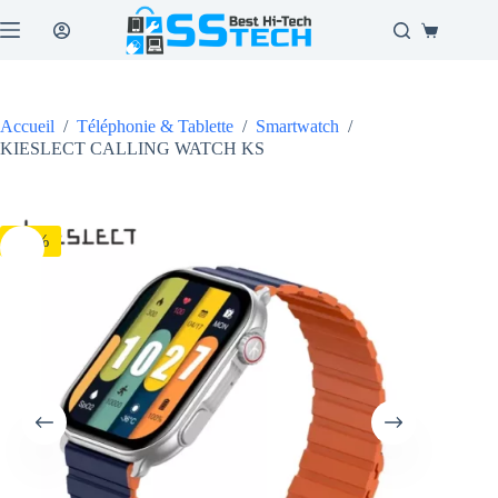
Passer
au
Panier
contenu
d’achat
Accueil
/
Téléphonie & Tablette
/
Smartwatch
/
KIESLECT CALLING WATCH KS
-11%