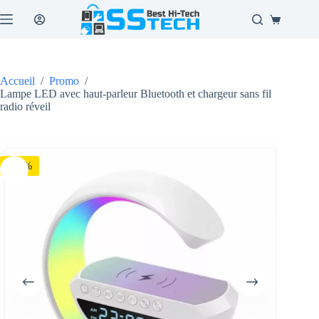
Passer
au
Panier
contenu
d’achat
Accueil
/
Promo
/
Lampe LED avec haut-parleur Bluetooth et chargeur sans fil
radio réveil
-26%