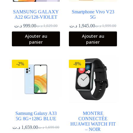
SAMSUNG GALAXY
Smartphone Vivo V23
A22 6G/128-VIOLET
5G
د.ت
999.00
د.ت
1,945.00
د.ت
1,029.00
د.ت
1,999.00
Le
Le
Le
Le
prix
prix
prix
prix
Ajouter au
Ajouter au
initial
actuel
initial
actuel
panier
panier
était :
est :
était :
est :
1,999.00 د.ت.
1,945.00 د.ت.
1,029.00 د.ت.
999.00 د.ت.
-2%
-8%
Samsung Galaxy A33
MONTRE
5G 8G+128G BLUE
CONNECTÉE
HUAWEI WATCH FIT
د.ت
1,659.00
د.ت
1,699.00
Le
Le
– NOIR