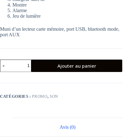
Montre
Alarme
Jeu de lumière
Muni d’un lecteur carte mémoire, port USB, bluetooth mode,
port AUX
quantité
Ajouter au panier
de
Lampe
LED
avec
haut-
parleur
CATÉGORIES :
PROMO
,
SON
Bluetooth
et
chargeur
sans
fil
radio
Avis (0)
réveil