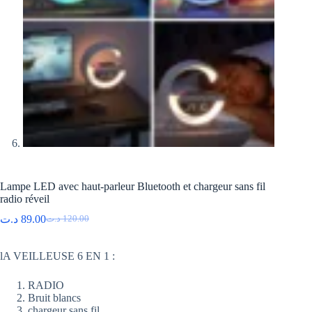
Lampe LED avec haut-parleur Bluetooth et chargeur sans fil
radio réveil
د.ت
89.00
د.ت
120.00
Le
Le
prix
prix
initial
actuel
lA VEILLEUSE 6 EN 1 :
était :
est :
120.00 د.ت.
89.00 د.ت.
RADIO
Bruit blancs
chargeur sans fil