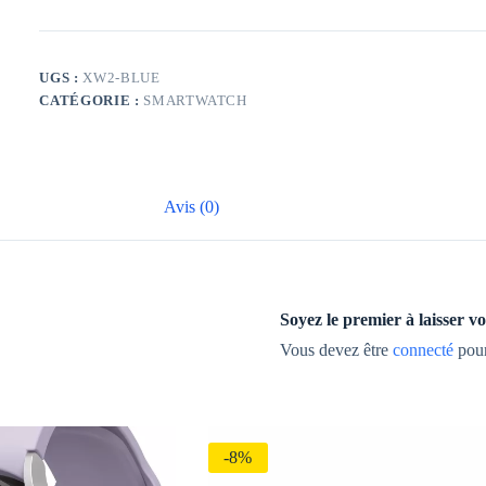
INFINIX
XW2
-
BLEU
UGS :
XW2-BLUE
CATÉGORIE :
SMARTWATCH
Avis (0)
Soyez le premier à lais
Vous devez être
connecté
pour
-8%