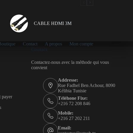
CABLE HDMI 3M
Boutique
Contact
A propos
Mon compte
Contact
Contactez-nous avec la méthode qui vous
convient
Addresse:
Rue Fadhel Ben Achour, 8090
Kélibia Tunisie
t payer
Téléhone Fixe:
+216 72 208 846
s
Mobile:
+216 27 202 211
Email: