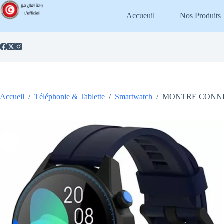
Passer
au
Accueuil
Nos Produits
contenu
Accueil
/
Téléphonie & Tablette
/
Smartwatch
/
MONTRE CONNE