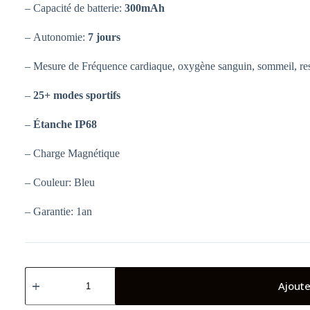
– Capacité de batterie:
300mAh
– Autonomie:
7 jours
– Mesure de Fréquence cardiaque, oxygène sanguin, sommeil, res
–
25+ modes sportifs
–
Étanche IP68
– Charge Magnétique
– Couleur: Bleu
– Garantie: 1an
quantité
de
Ajoute
MONTRE
CONNECTÉE