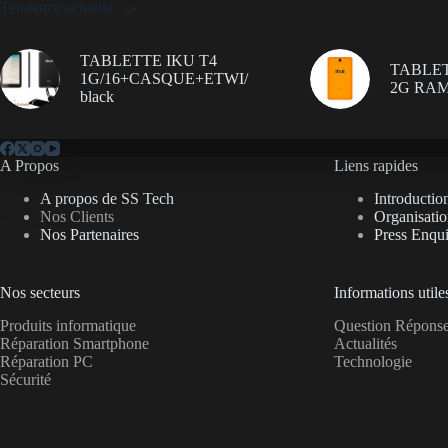
Tendance actuelle
TABLETTE IKU T4
TABLET
1G/16+CASQUE+ETWI/
2G RAM
black
A Propos
Liens rapides
A propos de SS Tech
Introductio
Nos Clients
Organisati
Nos Partenaires
Press Enqui
Nos secteurs
Informations utile
Produits informatique
Question Répon
Réparation Smartphone
Actualités
Réparation PC
Technologie
Sécurité