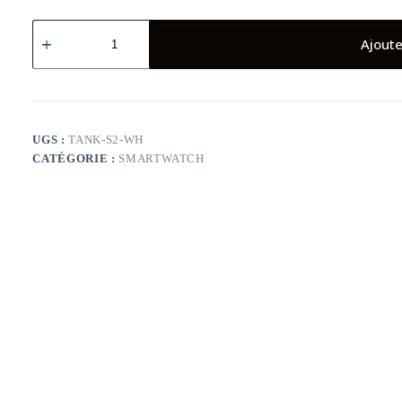
quantité
de
Ajoute
Montre
Connectée
KOSPET
Tank
S2
-
UGS :
TANK-S2-WH
Blanc
CATÉGORIE :
SMARTWATCH