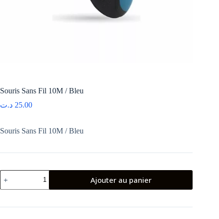
Souris Sans Fil 10M / Bleu
د.ت
25.00
Souris Sans Fil 10M / Bleu
quantité
Ajouter au panier
de
Souris
Sans
Fil
10M