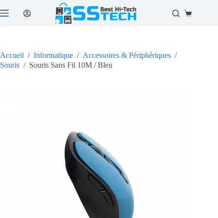
Passer
au
Panier
contenu
d’achat
Accueil
/
Informatique
/
Accessoires & Périphériques
/
Souris
/
Souris Sans Fil 10M / Bleu