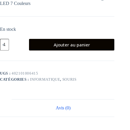
LED 7 Couleurs
En stock
quantité
Ajouter au panier
de
SOURIS
JEDEL
M66
UGS :
402101006415
CATÉGORIES :
INFORMATIQUE
,
SOURIS
Avis (0)