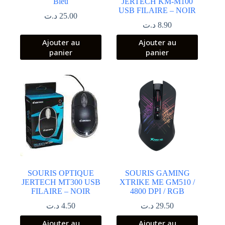
Bleu
JERTECH KM-M100
USB FILAIRE – NOIR
د.ت
25.00
د.ت
8.90
Ajouter au
Ajouter au
panier
panier
SOURIS OPTIQUE
SOURIS GAMING
JERTECH MT300 USB
XTRIKE ME GM510 /
FILAIRE – NOIR
4800 DPI / RGB
د.ت
4.50
د.ت
29.50
Ajouter au
Ajouter au