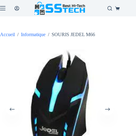
Passer
au
Panier
contenu
d’achat
Accueil
/
Informatique
/
SOURIS JEDEL M66