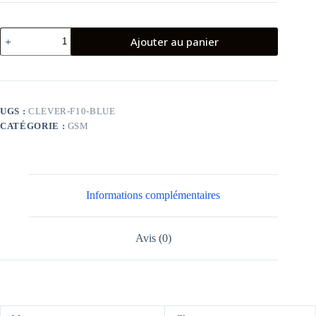
quantité
Ajouter au panier
de
Téléphone
portable
Clever
F10
Bleu
UGS :
CLEVER-F10-BLUE
CATÉGORIE :
GSM
Informations complémentaires
Avis (0)