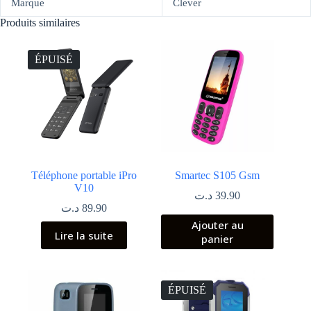
Marque
Clever
Produits similaires
ÉPUISÉ
Téléphone portable iPro
Smartec S105 Gsm
V10
د.ت
39.90
د.ت
89.90
Ajouter au
Lire la suite
panier
ÉPUISÉ