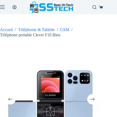
Passer
au
Panier
contenu
d’achat
Accueil
/
Téléphonie & Tablette
/
GSM
/
Téléphone portable Clever F10 Bleu