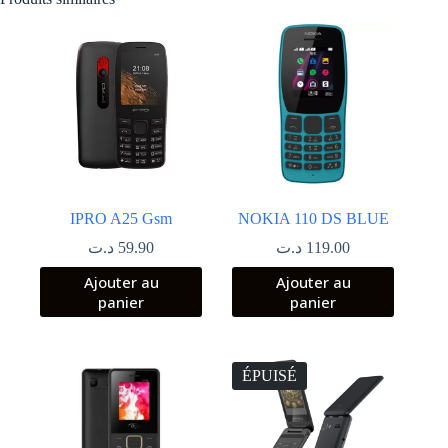
IPRO A25 Gsm
NOKIA 110 DS BLUE
د.ت
59.90
د.ت
119.00
Ajouter au
Ajouter au
panier
panier
ÉPUISÉ