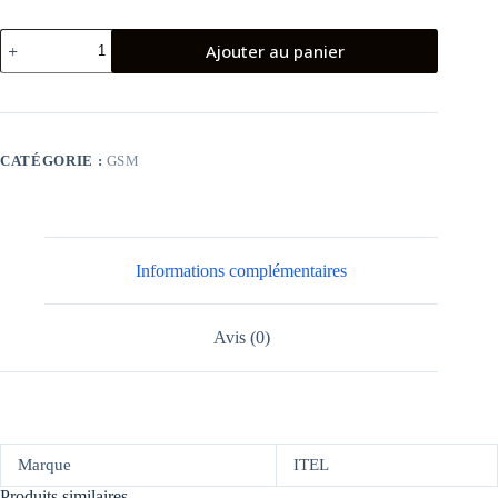
quantité
Ajouter au panier
de
TÉLÉPHONE
PORTABLE
ITEL
IT5081
/
CATÉGORIE :
GSM
BLEU
Informations complémentaires
Avis (0)
Marque
ITEL
Produits similaires