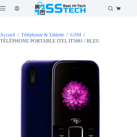
Passer
au
Panier
contenu
d’achat
Accueil
/
Téléphonie & Tablette
/
GSM
/
TÉLÉPHONE PORTABLE ITEL IT5081 / BLEU