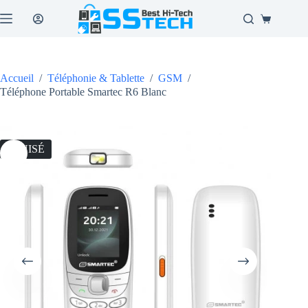
Passer
au
Panier
contenu
d’achat
Accueil
/
Téléphonie & Tablette
/
GSM
/
Téléphone Portable Smartec R6 Blanc
ÉPUISÉ