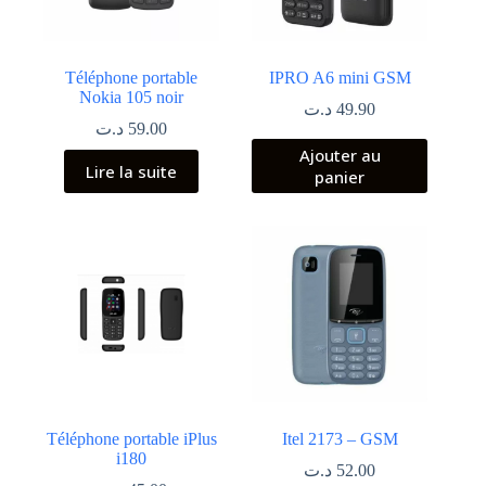
Téléphone portable
IPRO A6 mini GSM
Nokia 105 noir
د.ت
49.90
د.ت
59.00
Ajouter au
Lire la suite
panier
Téléphone portable iPlus
Itel 2173 – GSM
i180
د.ت
52.00