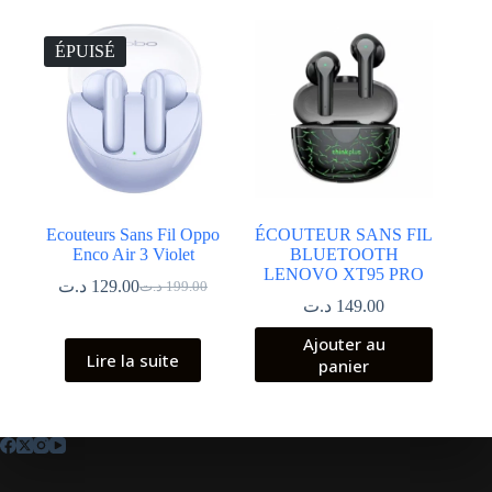
ÉPUISÉ
Ecouteurs Sans Fil Oppo
ÉCOUTEUR SANS FIL
Enco Air 3 Violet
BLUETOOTH
LENOVO XT95 PRO
د.ت
129.00
د.ت
199.00
Le
Le
د.ت
149.00
prix
prix
initial
actuel
Ajouter au
était :
est :
Lire la suite
panier
199.00 د.ت.
129.00 د.ت.