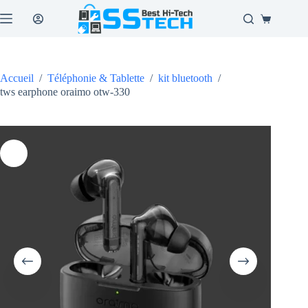
Passer
au
Panier
contenu
d’achat
Accueil
/
Téléphonie & Tablette
/
kit bluetooth
/
tws earphone oraimo otw-330