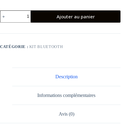
quantité
Ajouter au panier
de
tws
earphone
oraimo
otw-
330
CATÉGORIE :
KIT BLUETOOTH
Description
Informations complémentaires
Avis (0)