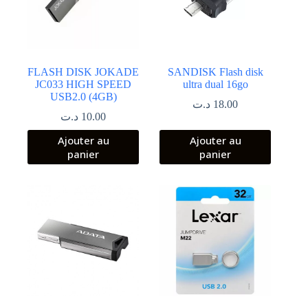
FLASH DISK JOKADE
SANDISK Flash disk
JC033 HIGH SPEED
ultra dual 16go
USB2.0 (4GB)
د.ت
18.00
د.ت
10.00
Ajouter au
Ajouter au
panier
panier