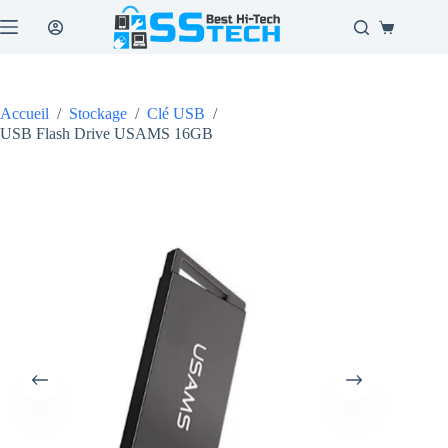
Passer
au
Panier
contenu
d’achat
Accueil
/
Stockage
/
Clé USB
/
USB Flash Drive USAMS 16GB