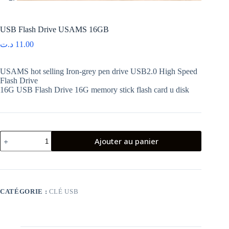
USB Flash Drive USAMS 16GB
د.ت
11.00
USAMS hot selling Iron-grey pen drive USB2.0 High Speed
Flash Drive
16G USB Flash Drive 16G memory stick flash card u disk
quantité
Ajouter au panier
de
USB
Flash
Drive
USAMS
16GB
CATÉGORIE :
CLÉ USB