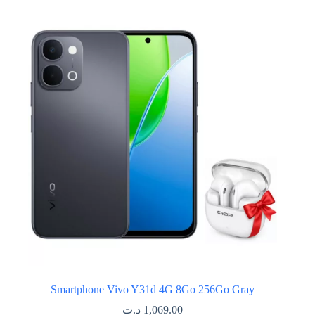
Smartphone Vivo Y31d 4G 8Go 256Go Gray
د.ت
1,069.00