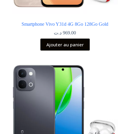
Smartphone Vivo Y31d 4G 8Go 128Go Gold
د.ت
969.00
Ajouter au panier