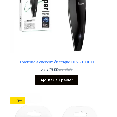
Tondeuse à cheveux électrique HP25 HOCO
د.ت
79.00
د.ت
99.00
Le
Le
prix
prix
Ajouter au panier
initial
actuel
était :
est :
99.00 د.ت.
79.00 د.ت.
-45%