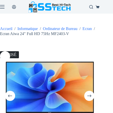
Passer
au
Panier
contenu
d’achat
Accueil
/
Informatique
/
Ordinateur de Bureau
/
Ecran
/
Ecran Aiwa 24″ Full HD 75Hz MF2403-V
ÉPUISÉ