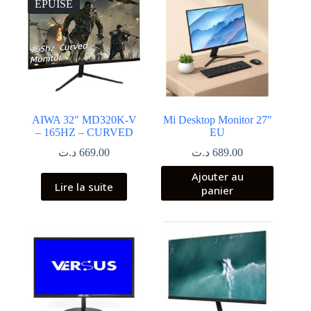
ÉPUISÉ
AIWA 32″ MD320K-V
Mi Desktop Monitor 27″
– 165HZ – CURVED
EU
د.ت
669.00
د.ت
689.00
Ajouter au
Lire la suite
panier